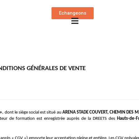
Echangeons
NDITIONS GÉNÉRALES DE VENTE
 »
, dont le siège social est situé au 
ARENA STADE COUVERT, CHEMIN DES M
ateur de formation est enregistrée auprès de la DREETS des
 Hauts-de-F
i-après « CGV ») emporte leur acceptation pleine et entière. Les CGV prévale