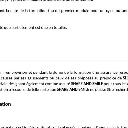
ant la date de la formation (ou du premier module pour un cycle ou une 
té que partiellement est due en totalité.
ntenir en prévision et pendant la durée de la formation une assurance respo
tre causés par ses agissements ou ceux de ses préposés au préjudice de 
SH
 civile désignant également comme assuré 
SHARE AND SMILE
 pour tous les 
ion à recours, de telle sorte que 
SHARE
AND
SMILE
 ne puisse être recher
ation
e formation est jugé insuffisant sur le plan pédagogique, d’annuler cette for