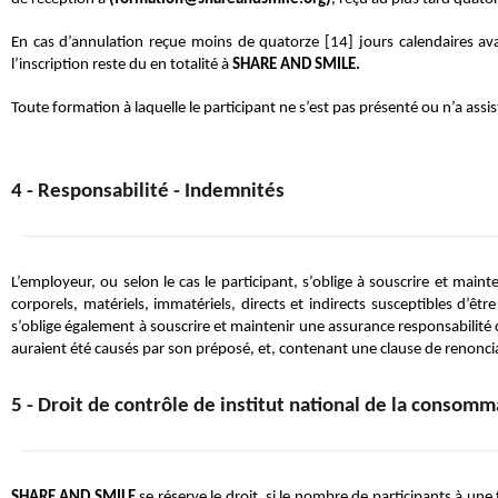
En cas d’annulation reçue moins de quatorze [14] jours calendaires av
l’inscription reste du en totalité à 
SHARE AND SMILE. 
Toute formation à laquelle le participant ne s’est pas présenté ou n’a assis
4 - Responsabilité - Indemnités
L’employeur, ou selon le cas le participant, s’oblige à souscrire et mai
corporels, matériels, immatériels, directs et indirects susceptibles d’ê
s’oblige également à souscrire et maintenir une assurance responsabilité
auraient été causés par son préposé, et, contenant une clause de renonciat
5 - Droit de contrôle de institut national de la consomm
SHARE AND SMILE
 se réserve le droit, si le nombre de participants à un