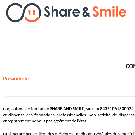
Nos formations
Nos solutions
Planning d’animations
CO
Préambule
Ressources
Cas d’usage
L’organisme de formation 
SHARE AND SMILE
, SIRET
 « 84321061800024
À propos
et dispense des formations professionnelles. Son activité de dispens
enregistrement ne vaut pas agrément de l’état.
La signature par le Client des présentes Conditions Générales de Vente (c