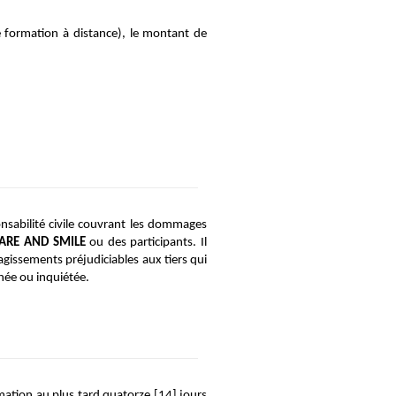
formation à distance), le montant de 
nsabilité civile couvrant les dommages 
ARE AND SMILE
 ou des participants. Il 
agissements préjudiciables aux tiers qui 
chée ou inquiétée.
mation au plus tard quatorze [14] jours 