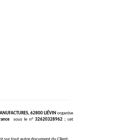
ANUFACTURES, 62800 LIÉVIN
 organise 
rance 
 sous le n°
 32620328962
 ; cet 
nt sur tout autre document du Client, 