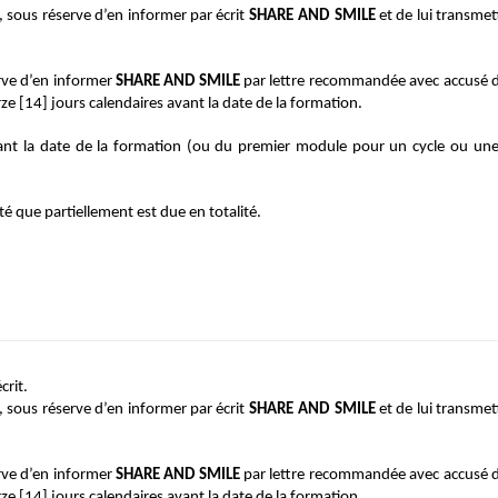
sous réserve d’en informer par écrit 
SHARE
AND
SMILE 
et de lui transme
erve d’en informer
 SHARE AND SMILE
 par lettre recommandée avec accusé de
rze [14] jours calendaires avant la date de la formation.
ant la date de la formation (ou du premier module pour un cycle ou une 
té que partiellement est due en totalité.
rit. 
sous réserve d’en informer par écrit 
SHARE
AND
SMILE 
et de lui transme
erve d’en informer
 SHARE AND SMILE
 par lettre recommandée avec accusé de
rze [14] jours calendaires avant la date de la formation.