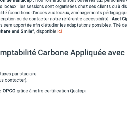
ion de handicap :
Nos formations sont ouvertes aux personnes e
s locaux : les sessions sont organisées chez ses clients ou à di
bilité (conditions d’accès aux locaux, aménagements pédagogique
scription ou de contacter notre référent·e accessibilité :
Axel Ci
 sera apportée afin d’étudier les adaptations possibles. Tiré de
Share and Smile”
, disponible
ici
.
omptabilité Carbone Appliquée avec 
axes par stagiaire
us contacter).
re OPCO
grâce à notre certification Qualiopi.