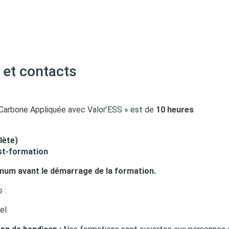
 et contacts
 Carbone Appliquée avec Valor’ESS » est de
10 heures
lète)
ost-formation
imum avant le démarrage de la formation.
 :
el