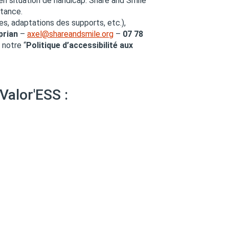
n situation de handicap. Share and Smile
stance.
s, adaptations des supports, etc.),
prian
–
axel@shareandsmile.org
–
07 78
 notre “
Politique d’accessibilité aux
Valor'ESS :