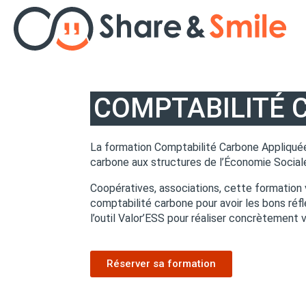
Nos formations
COMPTABILITÉ 
Nos solutions
Planning d’animations
La formation Comptabilité Carbone Appliqu
carbone aux structures de l’Économie Sociale
Ressources
Coopératives, associations, cette formation
comptabilité carbone pour avoir les bons réf
Cas d’usage
l’outil Valor’ESS pour réaliser concrètement 
À propos
Réserver sa formation