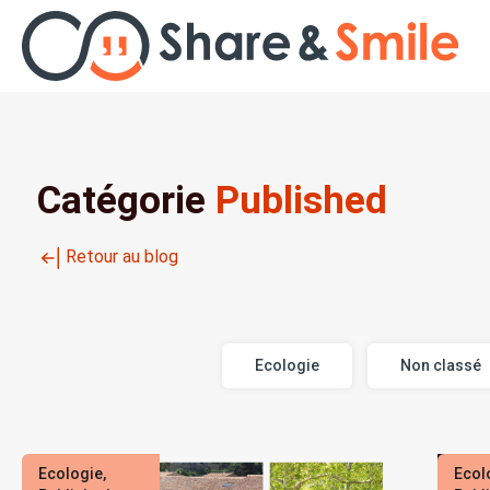
Nos formations
Nos solutions
Catégorie
Published
Planning d’animations
Retour au blog
Ressources
Cas d’usage
Ecologie
Non classé
À propos
Ecologie
,
Ecol