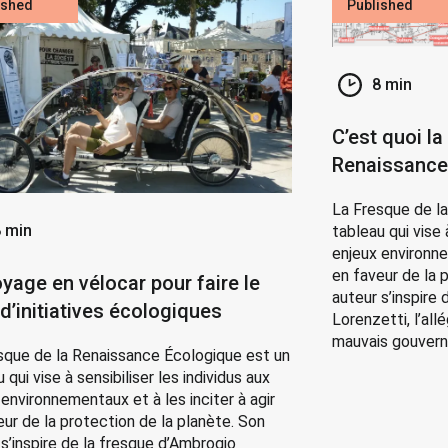
ished
Published
8 min
C’est quoi la
Renaissance
La Fresque de l
 min
tableau qui vise 
enjeux environne
en faveur de la 
yage en vélocar pour faire le
auteur s’inspire
 d’initiatives écologiques
Lorenzetti, l’al
mauvais gouverne
sque de la Renaissance Écologique est un
 qui vise à sensibiliser les individus aux
 environnementaux et à les inciter à agir
eur de la protection de la planète. Son
 s’inspire de la fresque d’Ambrogio