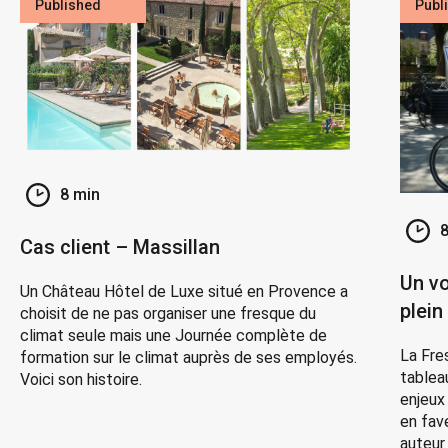
Published
Publ
8 min
8
Cas client – Massillan
Un vo
Un Château Hôtel de Luxe situé en Provence a
plein
choisit de ne pas organiser une fresque du
climat seule mais une Journée complète de
La Fre
formation sur le climat auprès de ses employés.
tableau
Voici son histoire.
enjeux
en fav
auteur