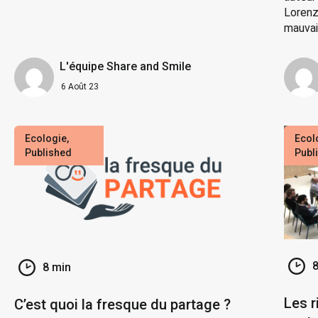
Lorenze
mauvai
L'équipe Share and Smile
6 Août 23
Ecologie
,
Ecol
Published
Publ
8
8 min
Les r
C’est quoi la fresque du partage ?